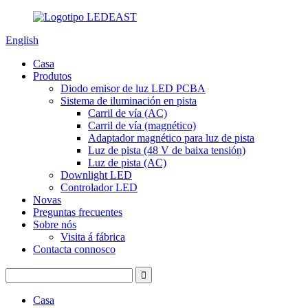
English
Casa
Produtos
Diodo emisor de luz LED PCBA
Sistema de iluminación en pista
Carril de vía (AC)
Carril de vía (magnético)
Adaptador magnético para luz de pista
Luz de pista (48 V de baixa tensión)
Luz de pista (AC)
Downlight LED
Controlador LED
Novas
Preguntas frecuentes
Sobre nós
Visita á fábrica
Contacta connosco
Casa