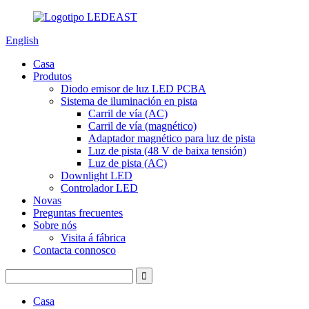
English
Casa
Produtos
Diodo emisor de luz LED PCBA
Sistema de iluminación en pista
Carril de vía (AC)
Carril de vía (magnético)
Adaptador magnético para luz de pista
Luz de pista (48 V de baixa tensión)
Luz de pista (AC)
Downlight LED
Controlador LED
Novas
Preguntas frecuentes
Sobre nós
Visita á fábrica
Contacta connosco
Casa