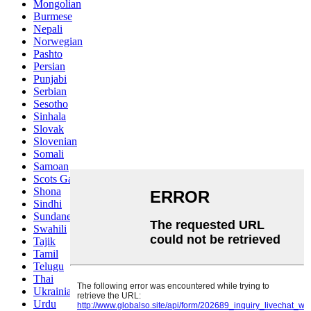
Mongolian
Burmese
Nepali
Norwegian
Pashto
Persian
Punjabi
Serbian
Sesotho
Sinhala
Slovak
Slovenian
Somali
Samoan
Scots Gaelic
Shona
Sindhi
Sundanese
Swahili
Tajik
Tamil
Telugu
Thai
Ukrainian
Urdu