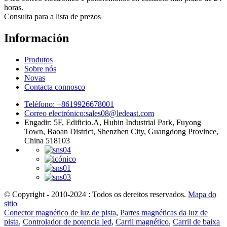
horas.
Consulta para a lista de prezos
Información
Produtos
Sobre nós
Novas
Contacta connosco
Teléfono: +8619926678001
Correo electrónico:
sales08@ledeast.com
Engadir: 5F, Edificio.A, Hubin Industrial Park, Fuyong
Town, Baoan District, Shenzhen City, Guangdong Province,
China 518103
© Copyright - 2010-2024 : Todos os dereitos reservados.
Mapa do
sitio
Conector magnético de luz de pista
,
Partes magnéticas da luz de
pista
,
Controlador de potencia led
,
Carril magnético
,
Carril de baixa