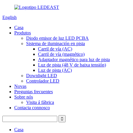
English
Casa
Produtos
Diodo emisor de luz LED PCBA
Sistema de iluminación en pista
Carril de vía (AC)
Carril de vía (magnético)
Adaptador magnético para luz de pista
Luz de pista (48 V de baixa tensión)
Luz de pista (AC)
Downlight LED
Controlador LED
Novas
Preguntas frecuentes
Sobre nós
Visita á fábrica
Contacta connosco
Casa