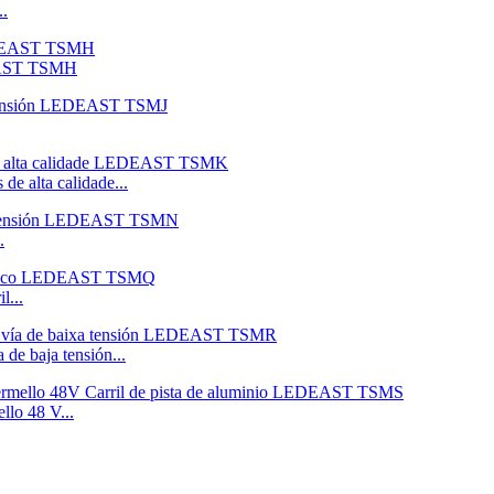
..
DEAST TSMH
de alta calidade...
.
l...
 de baja tensión...
llo 48 V...