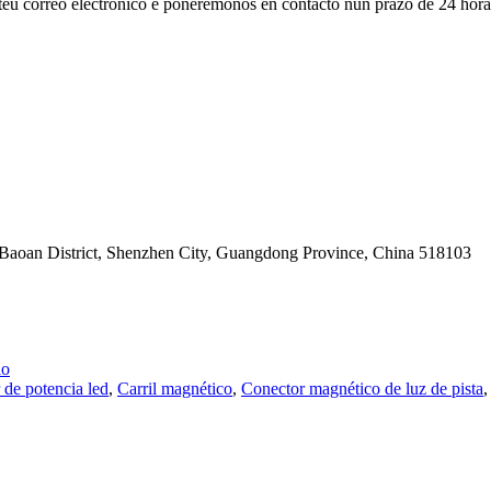
 teu correo electrónico e poñerémonos en contacto nun prazo de 24 hora
, Baoan District, Shenzhen City, Guangdong Province, China 518103
io
 de potencia led
,
Carril magnético
,
Conector magnético de luz de pista
,