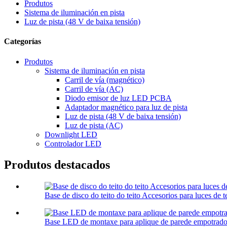
Produtos
Sistema de iluminación en pista
Luz de pista (48 V de baixa tensión)
Categorías
Produtos
Sistema de iluminación en pista
Carril de vía (magnético)
Carril de vía (AC)
Diodo emisor de luz LED PCBA
Adaptador magnético para luz de pista
Luz de pista (48 V de baixa tensión)
Luz de pista (AC)
Downlight LED
Controlador LED
Produtos destacados
Base de disco do teito do teito Accesorios para luces de t
Base LED de montaxe para aplique de parede empotrado 