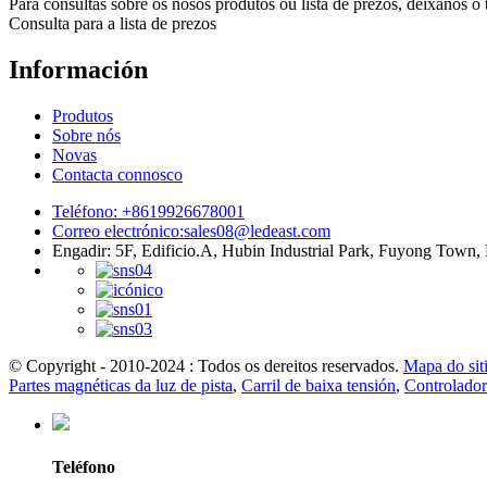
Para consultas sobre os nosos produtos ou lista de prezos, déixanos o
Consulta para a lista de prezos
Información
Produtos
Sobre nós
Novas
Contacta connosco
Teléfono: +8619926678001
Correo electrónico:
sales08@ledeast.com
Engadir: 5F, Edificio.A, Hubin Industrial Park, Fuyong Town
© Copyright - 2010-2024 : Todos os dereitos reservados.
Mapa do sit
Partes magnéticas da luz de pista
,
Carril de baixa tensión
,
Controlador
Teléfono