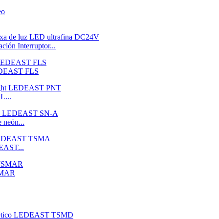
ión Interruptor...
LEDEAST FLS
L...
 neón...
DEAST...
TSMAR