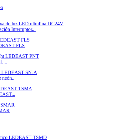
ión Interruptor...
LEDEAST FLS
L...
 neón...
DEAST...
TSMAR