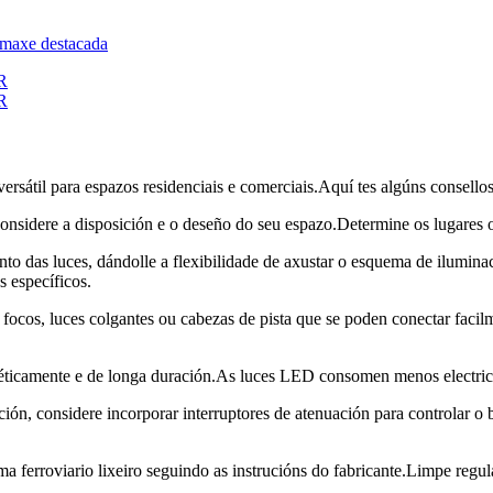
ersátil para espazos residenciais e comerciais.Aquí tes algúns consello
 considere a disposición e o deseño do seu espazo.Determine os lugares 
ento das luces, dándolle a flexibilidade de axustar o esquema de ilumi
s específicos.
focos, luces colgantes ou cabezas de pista que se poden conectar facilm
rxéticamente e de longa duración.As luces LED consomen menos electric
ión, considere incorporar interruptores de atenuación para controlar o b
ma ferroviario lixeiro seguindo as instrucións do fabricante.Limpe regu