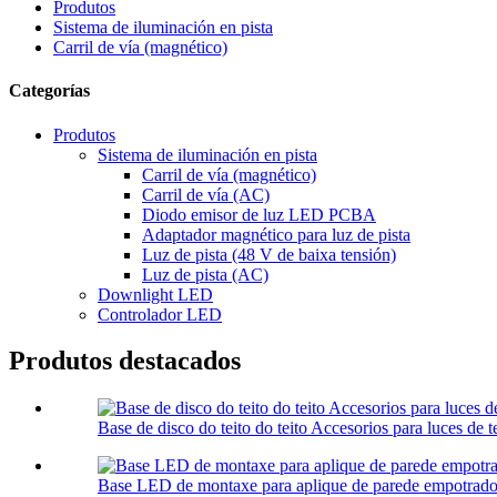
Produtos
Sistema de iluminación en pista
Carril de vía (magnético)
Categorías
Produtos
Sistema de iluminación en pista
Carril de vía (magnético)
Carril de vía (AC)
Diodo emisor de luz LED PCBA
Adaptador magnético para luz de pista
Luz de pista (48 V de baixa tensión)
Luz de pista (AC)
Downlight LED
Controlador LED
Produtos destacados
Base de disco do teito do teito Accesorios para luces de t
Base LED de montaxe para aplique de parede empotrado 