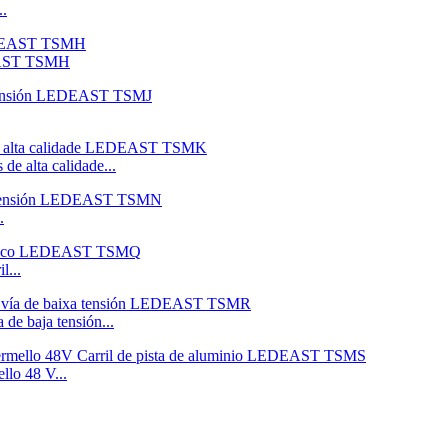
..
DEAST TSMH
de alta calidade...
.
l...
 de baja tensión...
llo 48 V...