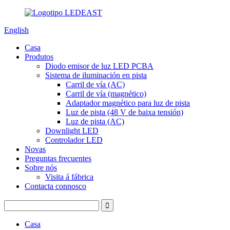
English
Casa
Produtos
Diodo emisor de luz LED PCBA
Sistema de iluminación en pista
Carril de vía (AC)
Carril de vía (magnético)
Adaptador magnético para luz de pista
Luz de pista (48 V de baixa tensión)
Luz de pista (AC)
Downlight LED
Controlador LED
Novas
Preguntas frecuentes
Sobre nós
Visita á fábrica
Contacta connosco
Casa