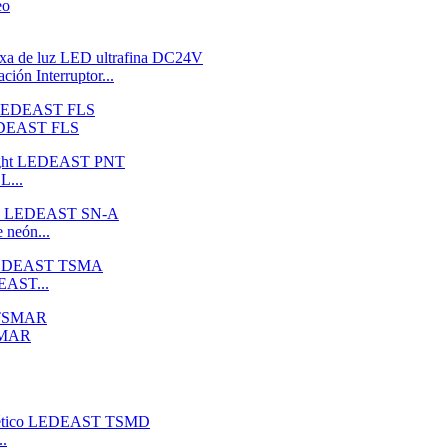
ión Interruptor...
LEDEAST FLS
L...
 neón...
DEAST...
TSMAR
..