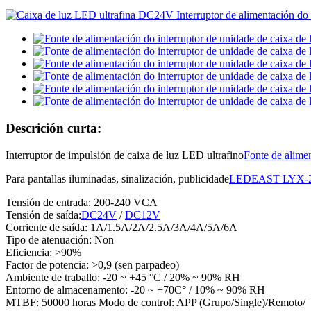
Descrición curta:
Interruptor de impulsión de caixa de luz LED ultrafino
Fonte de alime
Para pantallas iluminadas, sinalización, publicidade
LEDEAST LYX-
Tensión de entrada: 200-240 VCA
Tensión de saída:
DC24V
/
DC12V
Corriente de saída: 1A/1.5A/2A/2.5A/3A/4A/5A/6A
Tipo de atenuación: Non
Eficiencia: >90%
Factor de potencia: >0,9 (sen parpadeo)
Ambiente de traballo: -20 ~ +45 °C / 20% ~ 90% RH
Entorno de almacenamento: -20 ~ +70C° / 10% ~ 90% RH
MTBF: 50000 horas Modo de control: APP (Grupo/Single)/Remoto/