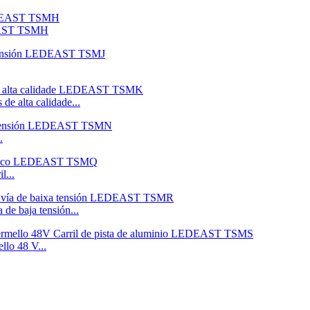
DEAST TSMH
de alta calidade...
.
l...
 de baja tensión...
llo 48 V...