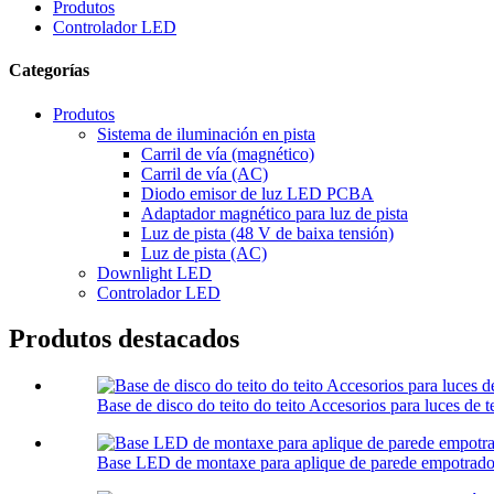
Produtos
Controlador LED
Categorías
Produtos
Sistema de iluminación en pista
Carril de vía (magnético)
Carril de vía (AC)
Diodo emisor de luz LED PCBA
Adaptador magnético para luz de pista
Luz de pista (48 V de baixa tensión)
Luz de pista (AC)
Downlight LED
Controlador LED
Produtos destacados
Base de disco do teito do teito Accesorios para luces de t
Base LED de montaxe para aplique de parede empotrado 