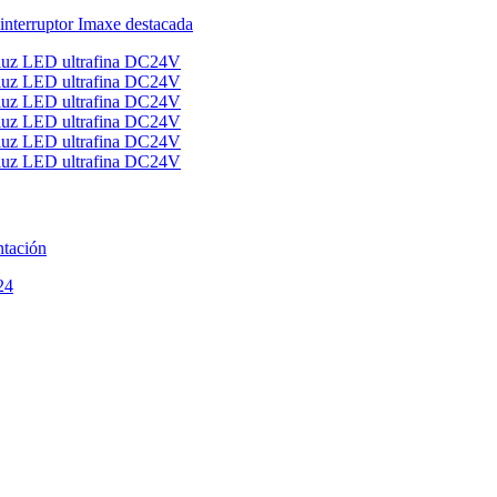
ntación
24