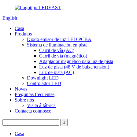
English
Casa
Produtos
Diodo emisor de luz LED PCBA
Sistema de iluminación en pista
Carril de vía (AC)
Carril de vía (magnético)
Adaptador magnético para luz de pista
Luz de pista (48 V de baixa tensión)
Luz de pista (AC)
Downlight LED
Controlador LED
Novas
Preguntas frecuentes
Sobre nós
Visita á fábrica
Contacta connosco
Casa