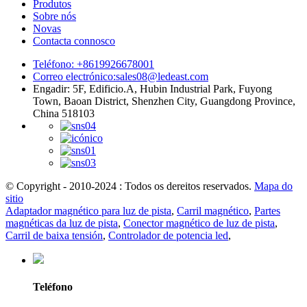
Produtos
Sobre nós
Novas
Contacta connosco
Teléfono: +8619926678001
Correo electrónico:
sales08@ledeast.com
Engadir: 5F, Edificio.A, Hubin Industrial Park, Fuyong
Town, Baoan District, Shenzhen City, Guangdong Province,
China 518103
© Copyright - 2010-2024 : Todos os dereitos reservados.
Mapa do
sitio
Adaptador magnético para luz de pista
,
Carril magnético
,
Partes
magnéticas da luz de pista
,
Conector magnético de luz de pista
,
Carril de baixa tensión
,
Controlador de potencia led
,
Teléfono