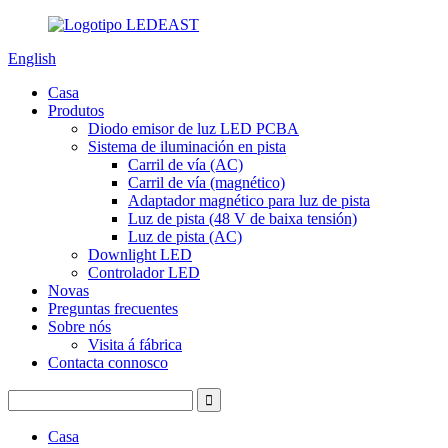
English
Casa
Produtos
Diodo emisor de luz LED PCBA
Sistema de iluminación en pista
Carril de vía (AC)
Carril de vía (magnético)
Adaptador magnético para luz de pista
Luz de pista (48 V de baixa tensión)
Luz de pista (AC)
Downlight LED
Controlador LED
Novas
Preguntas frecuentes
Sobre nós
Visita á fábrica
Contacta connosco
Casa