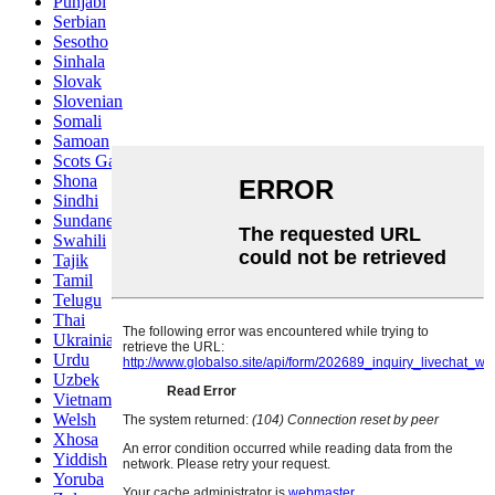
Punjabi
Serbian
Sesotho
Sinhala
Slovak
Slovenian
Somali
Samoan
Scots Gaelic
Shona
Sindhi
Sundanese
Swahili
Tajik
Tamil
Telugu
Thai
Ukrainian
Urdu
Uzbek
Vietnamese
Welsh
Xhosa
Yiddish
Yoruba