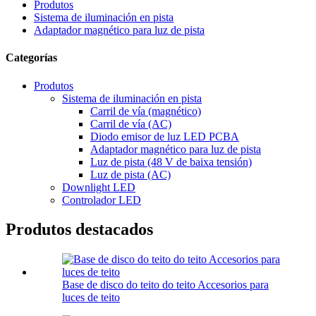
Produtos
Sistema de iluminación en pista
Adaptador magnético para luz de pista
Categorías
Produtos
Sistema de iluminación en pista
Carril de vía (magnético)
Carril de vía (AC)
Diodo emisor de luz LED PCBA
Adaptador magnético para luz de pista
Luz de pista (48 V de baixa tensión)
Luz de pista (AC)
Downlight LED
Controlador LED
Produtos destacados
Base de disco do teito do teito Accesorios para
luces de teito