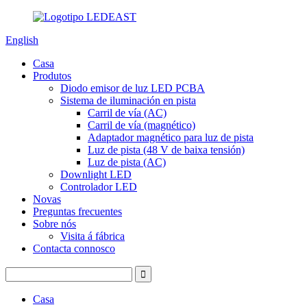
English
Casa
Produtos
Diodo emisor de luz LED PCBA
Sistema de iluminación en pista
Carril de vía (AC)
Carril de vía (magnético)
Adaptador magnético para luz de pista
Luz de pista (48 V de baixa tensión)
Luz de pista (AC)
Downlight LED
Controlador LED
Novas
Preguntas frecuentes
Sobre nós
Visita á fábrica
Contacta connosco
Casa