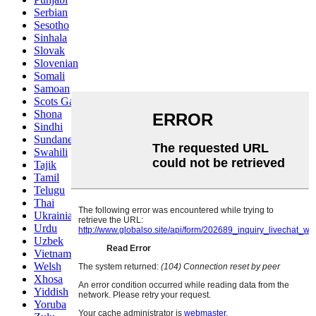
Serbian
Sesotho
Sinhala
Slovak
Slovenian
Somali
Samoan
Scots Gaelic
Shona
Sindhi
Sundanese
Swahili
Tajik
Tamil
Telugu
Thai
Ukrainian
Urdu
Uzbek
Vietnamese
Welsh
Xhosa
Yiddish
Yoruba