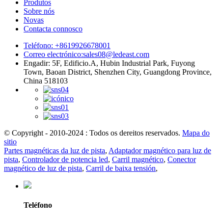
Produtos
Sobre nós
Novas
Contacta connosco
Teléfono: +8619926678001
Correo electrónico:
sales08@ledeast.com
Engadir: 5F, Edificio.A, Hubin Industrial Park, Fuyong
Town, Baoan District, Shenzhen City, Guangdong Province,
China 518103
© Copyright - 2010-2024 : Todos os dereitos reservados.
Mapa do
sitio
Partes magnéticas da luz de pista
,
Adaptador magnético para luz de
pista
,
Controlador de potencia led
,
Carril magnético
,
Conector
magnético de luz de pista
,
Carril de baixa tensión
,
Teléfono