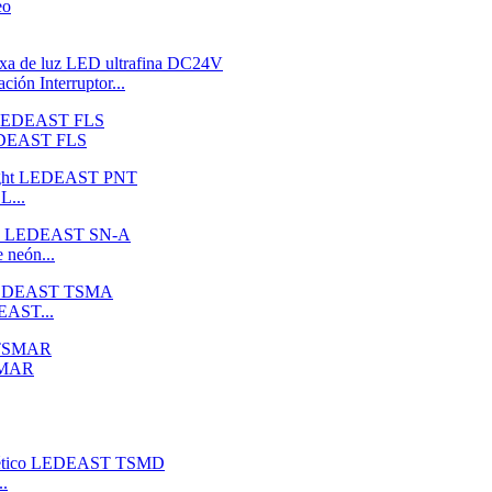
ión Interruptor...
LEDEAST FLS
L...
 neón...
DEAST...
TSMAR
..