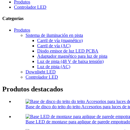
Produtos
Controlador LED
Categorías
Produtos
Sistema de iluminación en pista
Carril de vía (magnético)
Carril de vía (AC)
Diodo emisor de luz LED PCBA
Adaptador magnético para luz de pista
Luz de pista (48 V de baixa tensión)
Luz de pista (AC)
Downlight LED
Controlador LED
Produtos destacados
Base de disco do teito do teito Accesorios para luces de t
Base LED de montaxe para aplique de parede empotrado 