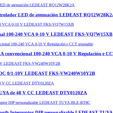
Controlador LED de atenuación LEDEAST RQ12W28K
cional 100-240 VCA 0-10 V LEDEAST FKS-VQ7W15XB
nvencional 100-240 VCA 0-10 V Regulación e CCT
/24VDC 0/1-10V LEDEAST FKS-VW240W10Y2B
nte TUYA de 48 V CC LEDEAST DTY0120ZA
uetooth Interruptor DIP personalizable LEDEAST TU