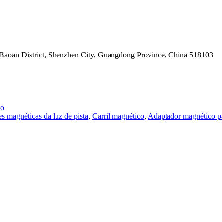
, Baoan District, Shenzhen City, Guangdong Province, China 518103
io
es magnéticas da luz de pista
,
Carril magnético
,
Adaptador magnético pa