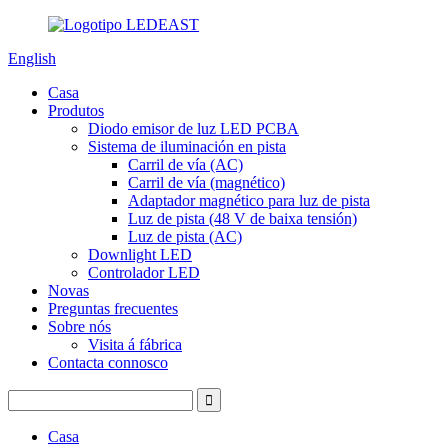
English
Casa
Produtos
Diodo emisor de luz LED PCBA
Sistema de iluminación en pista
Carril de vía (AC)
Carril de vía (magnético)
Adaptador magnético para luz de pista
Luz de pista (48 V de baixa tensión)
Luz de pista (AC)
Downlight LED
Controlador LED
Novas
Preguntas frecuentes
Sobre nós
Visita á fábrica
Contacta connosco
Casa