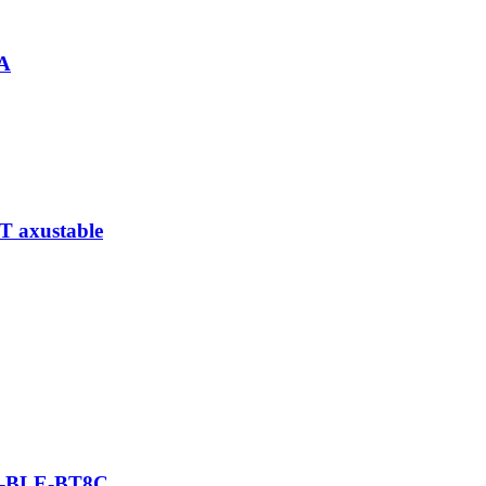
2A
 axustable
YA-BLE-BT8C