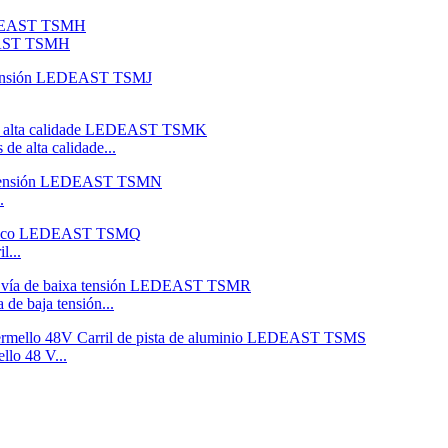
DEAST TSMH
de alta calidade...
.
l...
 de baja tensión...
llo 48 V...